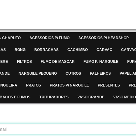
/ CHARUTO
ACESSORIOS P/ FUMO
ACESSORIOS P/ HEADSHOP
SAS
BONG
BORRACHAS
CACHIMBO
CARVAO
CARVAO
RERE
FILTROS
FUMO DE MASCAR
FUMO P/ NARGUILE
FUR
RANDE
NARGUILE PEQUENO
OUTROS
PALHEIROS
PAPEL A
MANGUEIRA
PRATOS
PRATOS P/ NARGUILE
PRESENTES
PRE
BACOS E FUMOS
TRITURADORES
VASO GRANDE
VASO MEDIO