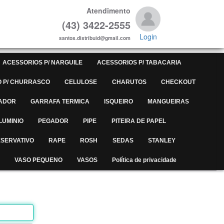
Atendimento
(43) 3422-2555
Login
santos.distribuid@gmail.com
ACESSORIOS P/ NARGUILE
ACESSORIOS P/ TABACARIA
 P/ CHURRASCO
CELULOSE
CHARUTOS
CHECKOUT
ADOR
GARRAFA TERMICA
ISQUEIRO
MANGUEIRAS
LUMINIO
PEGADOR
PIPE
PITEIRA DE PAPEL
SERVATIVO
RAPE
ROSH
SEDAS
STANLEY
VASO PEQUENO
VASOS
Política de privacidade