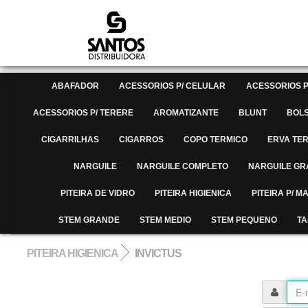
ABAFADOR
ACESSORIOS P/ CELULAR
ACESSORIOS P
ACESSORIOS P/ TERERE
AROMATIZANTE
BLUNT
BOL
CIGARRILHAS
CIGARROS
COPO TERMICO
ERVA TE
NARGUILE
NARGUILE COMPLETO
NARGUILE G
PITEIRA DE VIDRO
PITEIRA HIGIENICA
PITEIRA P/ 
STEM GRANDE
STEM MEDIO
STEM PEQUENO
TA
PITEIRA HIGIENICA
INVICTUS