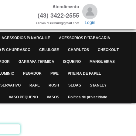
Atendimento
(43) 3422-2555
Login
santos.distribuid@gmail.com
ACESSORIOS P/ NARGUILE
ACESSORIOS P/ TABACARIA
 P/ CHURRASCO
CELULOSE
CHARUTOS
CHECKOUT
ADOR
GARRAFA TERMICA
ISQUEIRO
MANGUEIRAS
LUMINIO
PEGADOR
PIPE
PITEIRA DE PAPEL
SERVATIVO
RAPE
ROSH
SEDAS
STANLEY
VASO PEQUENO
VASOS
Política de privacidade