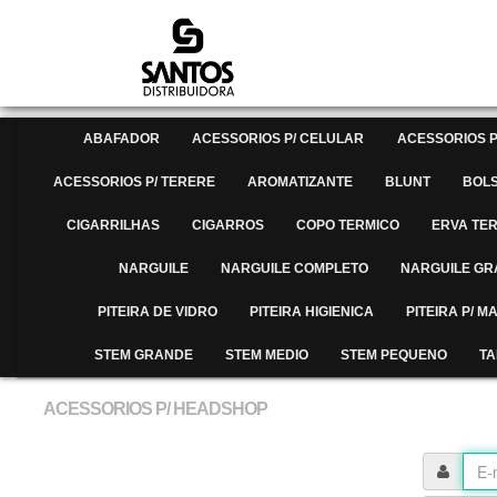
ABAFADOR
ACESSORIOS P/ CELULAR
ACESSORIOS P
ACESSORIOS P/ TERERE
AROMATIZANTE
BLUNT
BOL
CIGARRILHAS
CIGARROS
COPO TERMICO
ERVA TE
NARGUILE
NARGUILE COMPLETO
NARGUILE G
PITEIRA DE VIDRO
PITEIRA HIGIENICA
PITEIRA P/ 
STEM GRANDE
STEM MEDIO
STEM PEQUENO
TA
ACESSORIOS P/ HEADSHOP