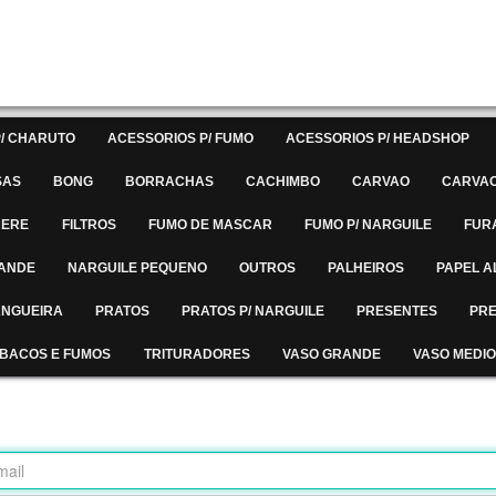
/ CHARUTO
ACESSORIOS P/ FUMO
ACESSORIOS P/ HEADSHOP
SAS
BONG
BORRACHAS
CACHIMBO
CARVAO
CARVAO
RERE
FILTROS
FUMO DE MASCAR
FUMO P/ NARGUILE
FUR
RANDE
NARGUILE PEQUENO
OUTROS
PALHEIROS
PAPEL A
MANGUEIRA
PRATOS
PRATOS P/ NARGUILE
PRESENTES
PRE
BACOS E FUMOS
TRITURADORES
VASO GRANDE
VASO MEDIO