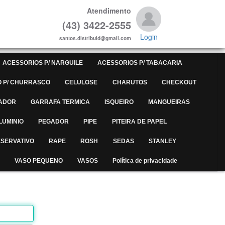
Atendimento
(43) 3422-2555
Login
santos.distribuid@gmail.com
ACESSORIOS P/ NARGUILE
ACESSORIOS P/ TABACARIA
 P/ CHURRASCO
CELULOSE
CHARUTOS
CHECKOUT
ADOR
GARRAFA TERMICA
ISQUEIRO
MANGUEIRAS
LUMINIO
PEGADOR
PIPE
PITEIRA DE PAPEL
SERVATIVO
RAPE
ROSH
SEDAS
STANLEY
VASO PEQUENO
VASOS
Política de privacidade