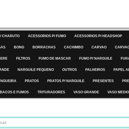
/ CHARUTO
ACESSORIOS P/ FUMO
ACESSORIOS P/ HEADSHOP
SAS
BONG
BORRACHAS
CACHIMBO
CARVAO
CARVAO
RERE
FILTROS
FUMO DE MASCAR
FUMO P/ NARGUILE
FUR
RANDE
NARGUILE PEQUENO
OUTROS
PALHEIROS
PAPEL A
MANGUEIRA
PRATOS
PRATOS P/ NARGUILE
PRESENTES
PRE
BACOS E FUMOS
TRITURADORES
VASO GRANDE
VASO MEDIO