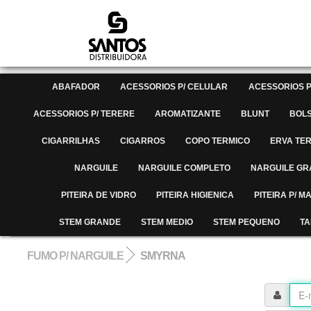
ABAFADOR
ACESSORIOS P/ CELULAR
ACESSORIOS P
ACESSORIOS P/ TERERE
AROMATIZANTE
BLUNT
BOL
CIGARRILHAS
CIGARROS
COPO TERMICO
ERVA TE
NARGUILE
NARGUILE COMPLETO
NARGUILE G
PITEIRA DE VIDRO
PITEIRA HIGIENICA
PITEIRA P/ 
STEM GRANDE
STEM MEDIO
STEM PEQUENO
TA
FUMO P/ NARGUILE
SMYRNA