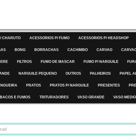
/ CHARUTO
ACESSORIOS P/ FUMO
ACESSORIOS P/ HEADSHOP
SAS
BONG
BORRACHAS
CACHIMBO
CARVAO
CARVAO
RERE
FILTROS
FUMO DE MASCAR
FUMO P/ NARGUILE
FUR
RANDE
NARGUILE PEQUENO
OUTROS
PALHEIROS
PAPEL A
MANGUEIRA
PRATOS
PRATOS P/ NARGUILE
PRESENTES
PRE
BACOS E FUMOS
TRITURADORES
VASO GRANDE
VASO MEDIO