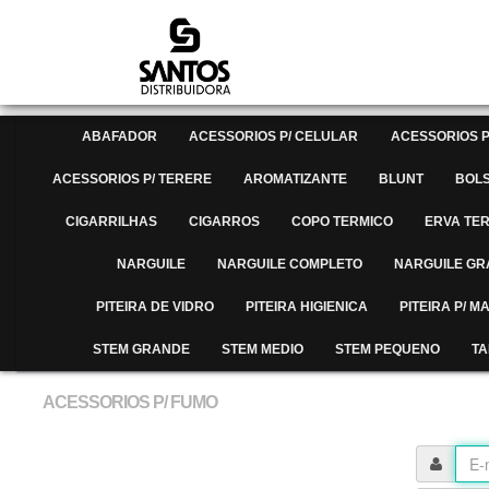
ABAFADOR
ACESSORIOS P/ CELULAR
ACESSORIOS P
ACESSORIOS P/ TERERE
AROMATIZANTE
BLUNT
BOL
CIGARRILHAS
CIGARROS
COPO TERMICO
ERVA TE
NARGUILE
NARGUILE COMPLETO
NARGUILE G
PITEIRA DE VIDRO
PITEIRA HIGIENICA
PITEIRA P/ 
STEM GRANDE
STEM MEDIO
STEM PEQUENO
TA
ACESSORIOS P/ FUMO