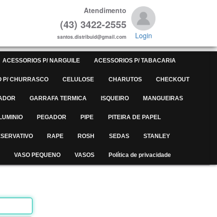
Atendimento
(43) 3422-2555
Login
santos.distribuid@gmail.com
ACESSORIOS P/ NARGUILE
ACESSORIOS P/ TABACARIA
 P/ CHURRASCO
CELULOSE
CHARUTOS
CHECKOUT
ADOR
GARRAFA TERMICA
ISQUEIRO
MANGUEIRAS
LUMINIO
PEGADOR
PIPE
PITEIRA DE PAPEL
SERVATIVO
RAPE
ROSH
SEDAS
STANLEY
VASO PEQUENO
VASOS
Política de privacidade