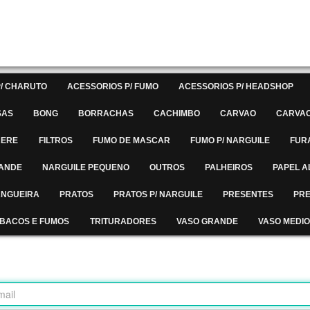
/ CHARUTO
ACESSORIOS P/ FUMO
ACESSORIOS P/ HEADSHOP
SAS
BONG
BORRACHAS
CACHIMBO
CARVAO
CARVAO
RERE
FILTROS
FUMO DE MASCAR
FUMO P/ NARGUILE
FUR
RANDE
NARGUILE PEQUENO
OUTROS
PALHEIROS
PAPEL A
MANGUEIRA
PRATOS
PRATOS P/ NARGUILE
PRESENTES
PRE
BACOS E FUMOS
TRITURADORES
VASO GRANDE
VASO MEDIO