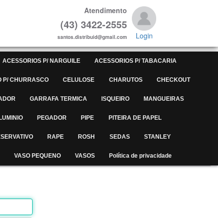
Atendimento
(43) 3422-2555
Login
santos.distribuid@gmail.com
ACESSORIOS P/ NARGUILE
ACESSORIOS P/ TABACARIA
 P/ CHURRASCO
CELULOSE
CHARUTOS
CHECKOUT
ADOR
GARRAFA TERMICA
ISQUEIRO
MANGUEIRAS
LUMINIO
PEGADOR
PIPE
PITEIRA DE PAPEL
SERVATIVO
RAPE
ROSH
SEDAS
STANLEY
VASO PEQUENO
VASOS
Política de privacidade