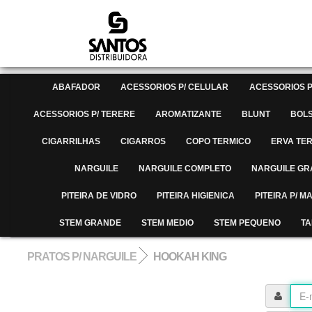
ABAFADOR
ACESSORIOS P/ CELULAR
ACESSORIOS P
ACESSORIOS P/ TERERE
AROMATIZANTE
BLUNT
BOL
CIGARRILHAS
CIGARROS
COPO TERMICO
ERVA TE
NARGUILE
NARGUILE COMPLETO
NARGUILE G
PITEIRA DE VIDRO
PITEIRA HIGIENICA
PITEIRA P/ 
STEM GRANDE
STEM MEDIO
STEM PEQUENO
TA
PRATOS P/ NARGUILE
HOOKAH KING