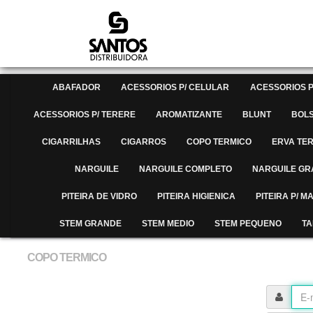
ABAFADOR
ACESSORIOS P/ CELULAR
ACESSORIOS P
ACESSORIOS P/ TERERE
AROMATIZANTE
BLUNT
BOL
CIGARRILHAS
CIGARROS
COPO TERMICO
ERVA TE
NARGUILE
NARGUILE COMPLETO
NARGUILE G
PITEIRA DE VIDRO
PITEIRA HIGIENICA
PITEIRA P/ 
STEM GRANDE
STEM MEDIO
STEM PEQUENO
TA
COPO TERMICO