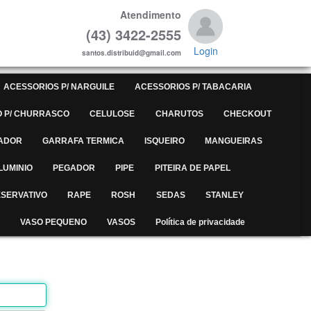
Atendimento
(43) 3422-2555
Login
santos.distribuid@gmail.com
ACESSORIOS P/ NARGUILE
ACESSORIOS P/ TABACARIA
 P/ CHURRASCO
CELULOSE
CHARUTOS
CHECKOUT
ADOR
GARRAFA TERMICA
ISQUEIRO
MANGUEIRAS
LUMINIO
PEGADOR
PIPE
PITEIRA DE PAPEL
SERVATIVO
RAPE
ROSH
SEDAS
STANLEY
VASO PEQUENO
VASOS
Política de privacidade