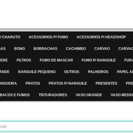
/ CHARUTO
ACESSORIOS P/ FUMO
ACESSORIOS P/ HEADSHOP
SAS
BONG
BORRACHAS
CACHIMBO
CARVAO
CARVAO
RERE
FILTROS
FUMO DE MASCAR
FUMO P/ NARGUILE
FUR
RANDE
NARGUILE PEQUENO
OUTROS
PALHEIROS
PAPEL A
MANGUEIRA
PRATOS
PRATOS P/ NARGUILE
PRESENTES
PRE
BACOS E FUMOS
TRITURADORES
VASO GRANDE
VASO MEDIO