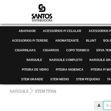
ABAFADOR
ACESSORIOS P/ CELULAR
ACESSORIOS P
ACESSORIOS P/ TERERE
AROMATIZANTE
BLUNT
BOL
CIGARRILHAS
CIGARROS
COPO TERMICO
ERVA TE
NARGUILE
NARGUILE COMPLETO
NARGUILE G
PITEIRA DE VIDRO
PITEIRA HIGIENICA
PITEIRA P/ 
STEM GRANDE
STEM MEDIO
STEM PEQUENO
TA
NARGUILE
STEM TITAN