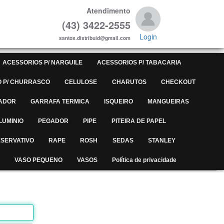
Atendimento
(43) 3422-2555
Login
santos.distribuid@gmail.com
ACESSORIOS P/ NARGUILE
ACESSORIOS P/ TABACARIA
 P/ CHURRASCO
CELULOSE
CHARUTOS
CHECKOUT
ADOR
GARRAFA TERMICA
ISQUEIRO
MANGUEIRAS
LUMINIO
PEGADOR
PIPE
PITEIRA DE PAPEL
SERVATIVO
RAPE
ROSH
SEDAS
STANLEY
VASO PEQUENO
VASOS
Política de privacidade