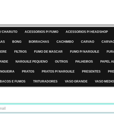
/ CHARUTO
ACESSORIOS P/ FUMO
ACESSORIOS P/ HEADSHOP
SAS
BONG
BORRACHAS
CACHIMBO
CARVAO
CARVAO
RERE
FILTROS
FUMO DE MASCAR
FUMO P/ NARGUILE
FUR
RANDE
NARGUILE PEQUENO
OUTROS
PALHEIROS
PAPEL A
MANGUEIRA
PRATOS
PRATOS P/ NARGUILE
PRESENTES
PRE
BACOS E FUMOS
TRITURADORES
VASO GRANDE
VASO MEDIO