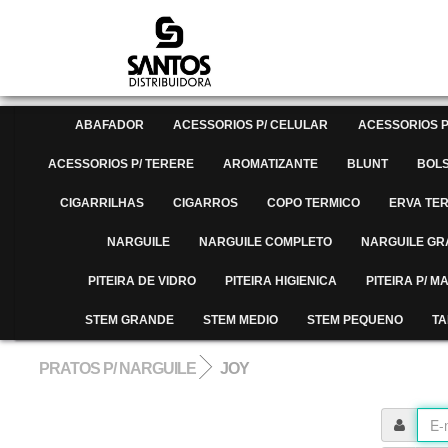
ABAFADOR
ACESSORIOS P/ CELULAR
ACESSORIOS P
ACESSORIOS P/ TERERE
AROMATIZANTE
BLUNT
BOL
CIGARRILHAS
CIGARROS
COPO TERMICO
ERVA TE
NARGUILE
NARGUILE COMPLETO
NARGUILE G
PITEIRA DE VIDRO
PITEIRA HIGIENICA
PITEIRA P/ 
STEM GRANDE
STEM MEDIO
STEM PEQUENO
TA
PRATOS P/ NARGUILE
JOY