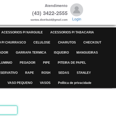
Atendimento
(43) 3422-2555
Login
santos.distribuid@gmail.com
ACESSORIOS P/ NARGUILE
ACESSORIOS P/ TABACARIA
 P/ CHURRASCO
CELULOSE
CHARUTOS
CHECKOUT
ADOR
GARRAFA TERMICA
ISQUEIRO
MANGUEIRAS
LUMINIO
PEGADOR
PIPE
PITEIRA DE PAPEL
SERVATIVO
RAPE
ROSH
SEDAS
STANLEY
VASO PEQUENO
VASOS
Política de privacidade