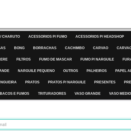
/ CHARUTO
ACESSORIOS P/ FUMO
ACESSORIOS P/ HEADSHOP
SAS
BONG
BORRACHAS
CACHIMBO
CARVAO
CARVAO
RERE
FILTROS
FUMO DE MASCAR
FUMO P/ NARGUILE
FUR
RANDE
NARGUILE PEQUENO
OUTROS
PALHEIROS
PAPEL A
MANGUEIRA
PRATOS
PRATOS P/ NARGUILE
PRESENTES
PRE
BACOS E FUMOS
TRITURADORES
VASO GRANDE
VASO MEDIO