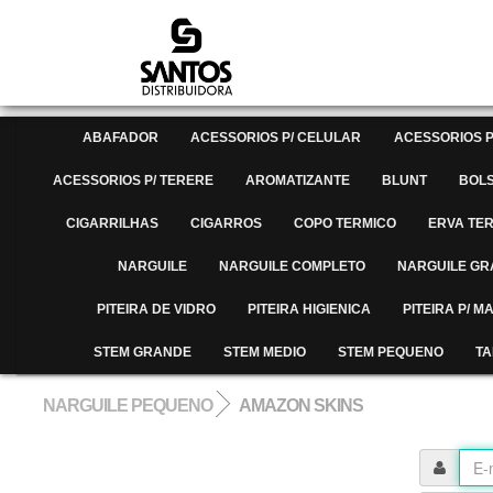
ABAFADOR
ACESSORIOS P/ CELULAR
ACESSORIOS P
ACESSORIOS P/ TERERE
AROMATIZANTE
BLUNT
BOL
CIGARRILHAS
CIGARROS
COPO TERMICO
ERVA TE
NARGUILE
NARGUILE COMPLETO
NARGUILE G
PITEIRA DE VIDRO
PITEIRA HIGIENICA
PITEIRA P/ 
STEM GRANDE
STEM MEDIO
STEM PEQUENO
TA
NARGUILE PEQUENO
AMAZON SKINS