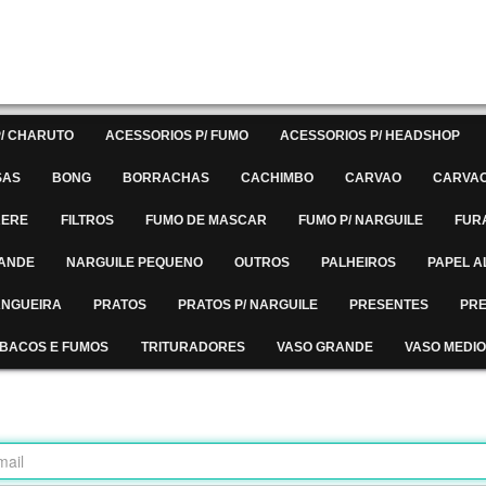
/ CHARUTO
ACESSORIOS P/ FUMO
ACESSORIOS P/ HEADSHOP
SAS
BONG
BORRACHAS
CACHIMBO
CARVAO
CARVAO
RERE
FILTROS
FUMO DE MASCAR
FUMO P/ NARGUILE
FUR
RANDE
NARGUILE PEQUENO
OUTROS
PALHEIROS
PAPEL A
MANGUEIRA
PRATOS
PRATOS P/ NARGUILE
PRESENTES
PRE
BACOS E FUMOS
TRITURADORES
VASO GRANDE
VASO MEDIO