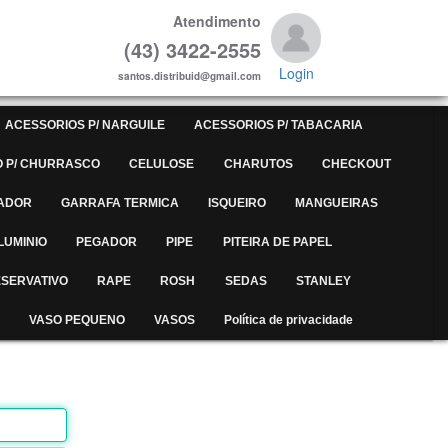
Atendimento
(43) 3422-2555
Login
santos.distribuid@gmail.com
ACESSORIOS P/ NARGUILE
ACESSORIOS P/ TABACARIA
 P/ CHURRASCO
CELULOSE
CHARUTOS
CHECKOUT
ADOR
GARRAFA TERMICA
ISQUEIRO
MANGUEIRAS
LUMINIO
PEGADOR
PIPE
PITEIRA DE PAPEL
SERVATIVO
RAPE
ROSH
SEDAS
STANLEY
VASO PEQUENO
VASOS
Política de privacidade